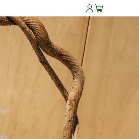
アイテム
ロ
カート
グ
イ
ン